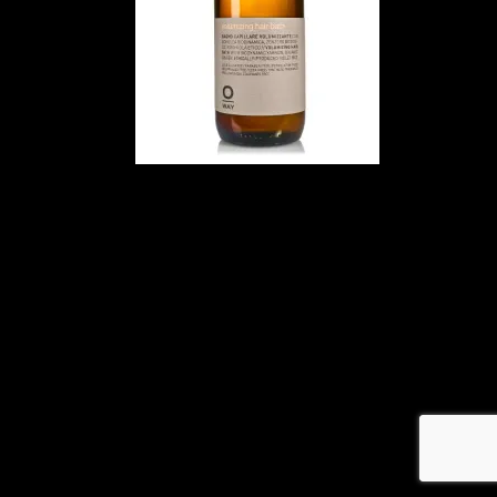
メ
イ
ン
コ
ン
テ
ン
ツ
へ
移
動