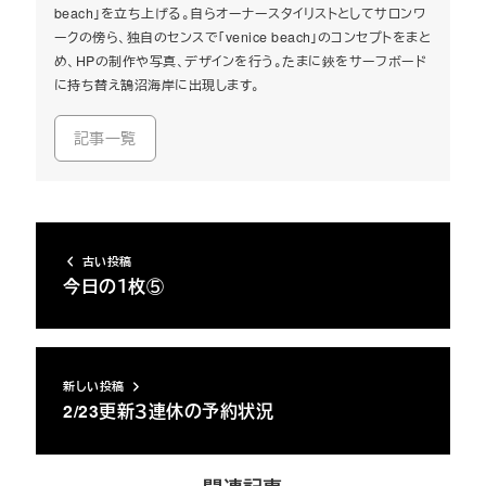
beach」を立ち上げる。自らオーナースタイリストとしてサロンワ
ークの傍ら、独自のセンスで「venice beach」のコンセプトをまと
め、HPの制作や写真、デザインを行う。たまに鋏をサーフボード
に持ち替え鵠沼海岸に出現します。
記事一覧
古い投稿
今日の１枚⑤
新しい投稿
2/23更新３連休の予約状況