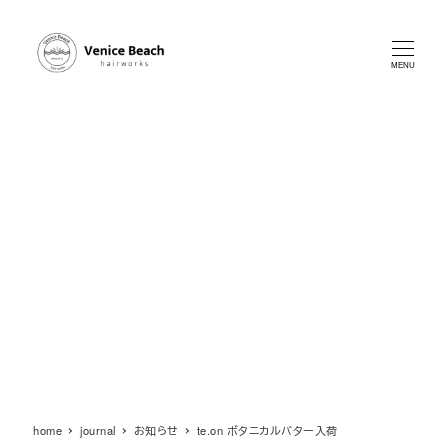
メ
イ
ン
MENU
コ
ン
テ
ン
ツ
へ
移
動
home
journal
お知らせ
te.on ボタニカルバター入荷