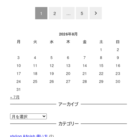
投
1
2
…
5
稿
の
2026年8月
月
火
水
木
金
土
日
ペ
1
2
ー
3
4
5
6
7
8
9
ジ
10
11
12
13
14
15
16
17
18
19
20
21
22
23
送
24
25
26
27
28
29
30
り
31
« 7月
アーカイブ
ア
ー
カテゴリー
カ
styling &finish 使い方
(2)
イ