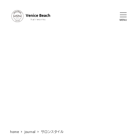
メ
イ
ン
MENU
コ
ン
テ
ン
ツ
へ
移
動
home
journal
サロンスタイル