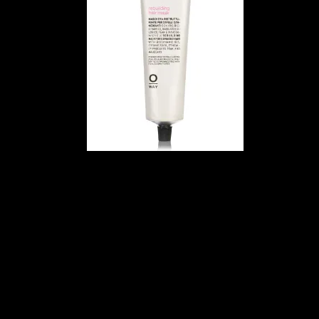
メ
イ
ン
コ
ン
テ
ン
ツ
へ
移
動