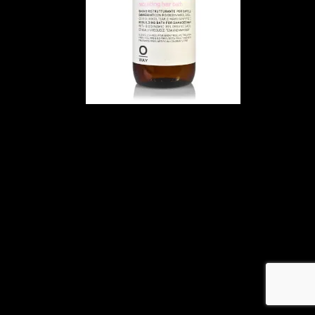
メ
イ
ン
コ
ン
テ
ン
ツ
へ
移
動