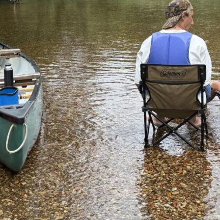
メ
イ
ン
コ
ン
テ
ン
ツ
へ
移
動