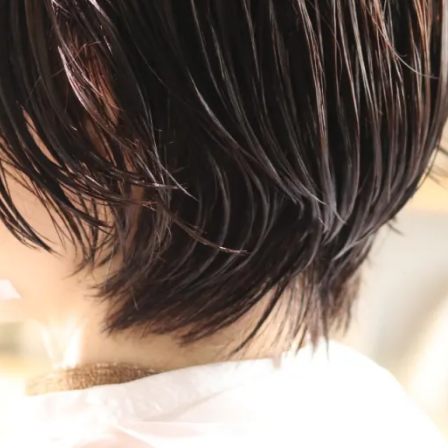
メ
イ
ン
コ
ン
テ
ン
ツ
へ
移
動