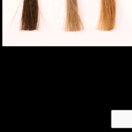
メ
イ
ン
コ
ン
テ
ン
ツ
へ
移
動