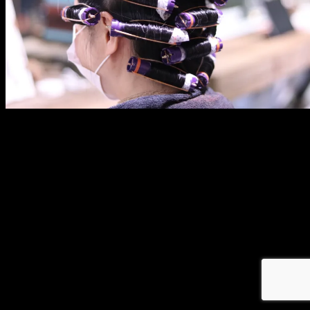
メ
イ
ン
コ
ン
テ
ン
ツ
へ
移
動