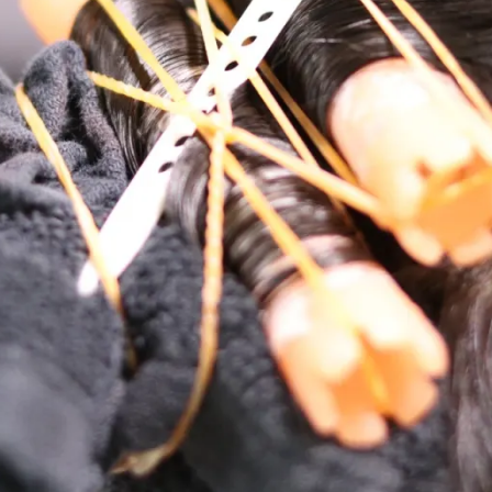
メ
イ
ン
コ
ン
テ
ン
ツ
へ
移
動