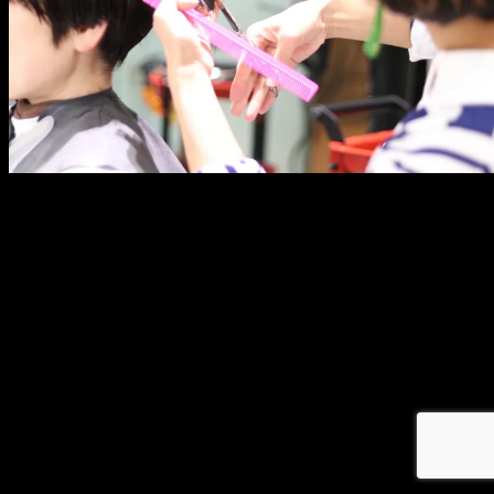
メ
イ
ン
コ
ン
テ
ン
ツ
へ
移
動