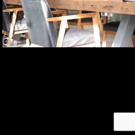
メ
イ
ン
コ
ン
テ
ン
ツ
へ
移
動