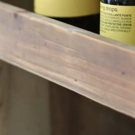
メ
イ
ン
コ
ン
テ
ン
ツ
へ
移
動