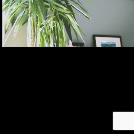
メ
イ
ン
コ
ン
テ
ン
ツ
へ
移
動