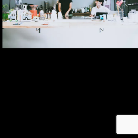
メ
イ
ン
コ
ン
テ
ン
ツ
へ
移
動