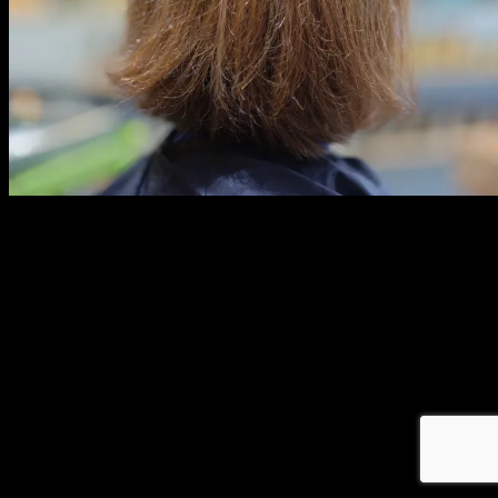
メ
イ
ン
コ
ン
テ
ン
ツ
へ
移
動