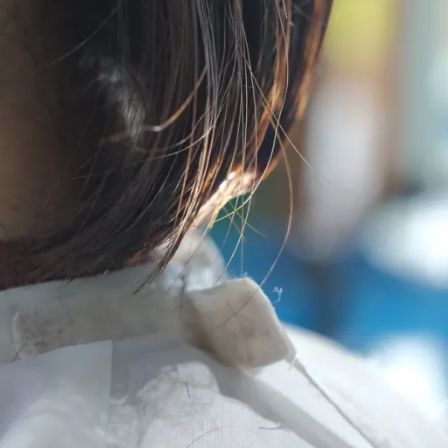
メ
イ
ン
コ
ン
テ
ン
ツ
へ
移
動