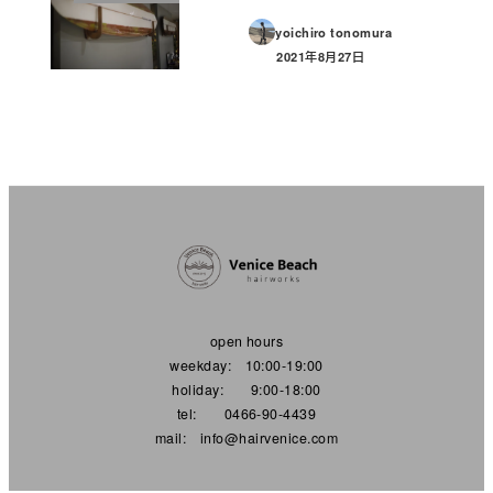
yoichiro tonomura
2021年8月27日
投稿日
open hours
weekday: 10:00-19:00
holiday: 9:00-18:00
tel: 0466-90-4439
mail: info@hairvenice.com