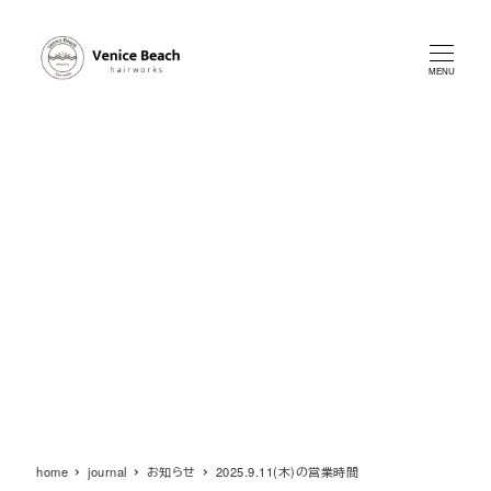
メ
イ
ン
MENU
コ
ン
テ
ン
ツ
へ
移
動
home
journal
お知らせ
2025.9.11(木)の営業時間