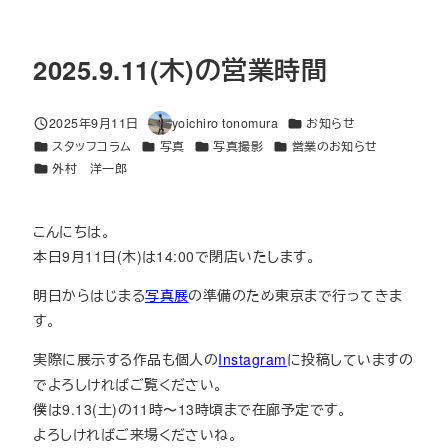
2025.9.11(木)の営業時間
カテゴリー
2025年9月11日
yoichiro tonomura
お知らせ
投稿日
著
カテゴリー
カテゴリー
カテゴリー
カテゴリー
スタッフコラム
写真
写真撮影
営業のお知らせ
者
カテゴリー
外村 洋一郎
こんにちは。
本日9月11日(木)は14:00で閉店いたします。
明日からはじまる
写真展
の準備のため東京まで行ってきま
す。
実際に展示する作品も個人の
Instagram
に投稿していますの
でよろしければご覧ください。
僕は9.13(土)の11時〜13時頃まで在廊予定です。
よろしければご来場くださいね。