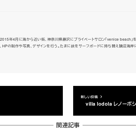
015年4月に海から近い街、神奈川県藤沢にプライベートサロン「venice beac
をまとめ、HPの制作や写真、デザインを行う。たまに鋏をサーフボードに持ち替え鵠沼海岸
新しい投稿
villa lodola レノ
関連記事