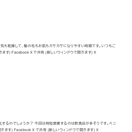
 空気も乾燥して、髪の毛もお肌もカサカサになりやすい時期です。いつもご
す) Facebook X で共有 (新しいウィンドウで開きます) X
変化するのでしょうか？ 今回は時短営業するのは飲食店が多そうです。ベニ
す) Facebook X で共有 (新しいウィンドウで開きます) X