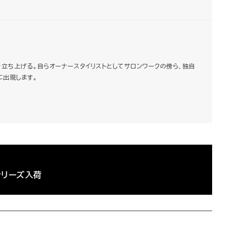
h」を立ち上げる。自らオーナースタイリストとしてサロンワークの傍ら、独自
に出現します。
ーボシリーズ入荷