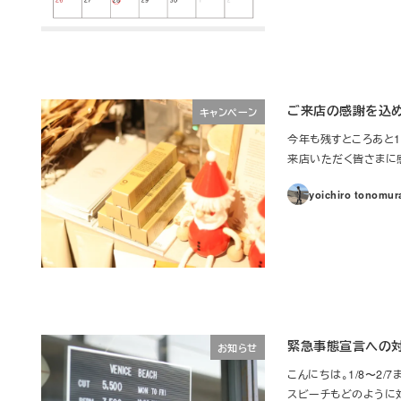
ご来店の感謝を込
キャンペーン
今年も残すところあと1
来店いただく皆さまに感謝を
yoichiro tonomur
緊急事態宣言への
お知らせ
こんにちは。1/8〜2
スビーチもどのように対応し