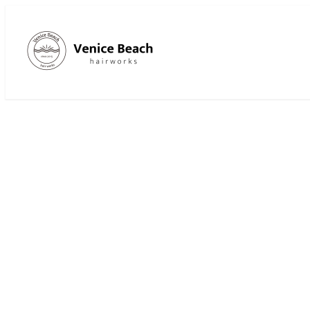
メ
イ
ン
コ
ン
テ
ン
ツ
へ
移
動