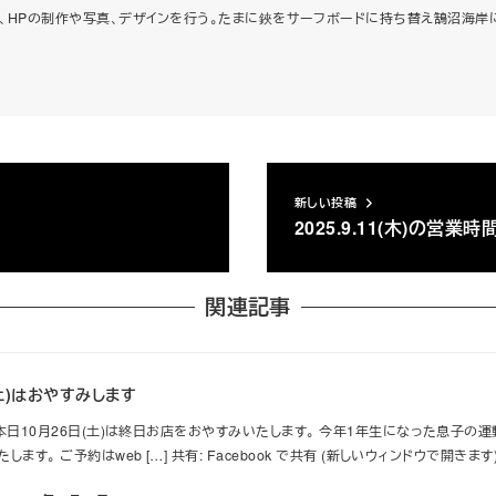
をまとめ、HPの制作や写真、デザインを行う。たまに鋏をサーフボードに持ち替え鵠沼海岸
新しい投稿
2025.9.11(木)の営業時
関連記事
(土)はおやすみします
本日10月26日(土)は終日お店をおやすみいたします。 今年1年生になった息子の
す。 ご予約はweb […] 共有: Facebook で共有 (新しいウィンドウで開きます) 