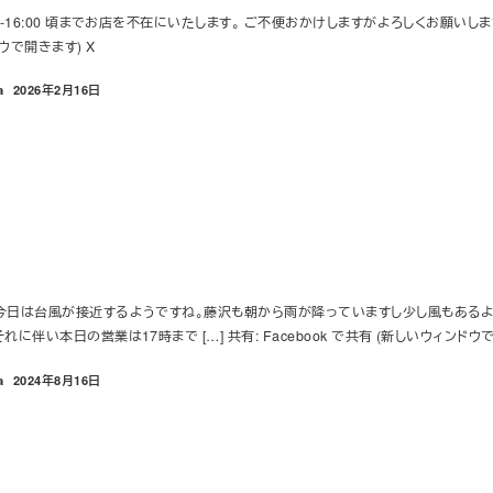
-16:00 頃までお店を不在にいたします。 ご不便おかけしますがよろしくお願いします。 共有
ウで開きます) X
a
2026年2月16日
投稿日
 今日は台風が接近するようですね。藤沢も朝から雨が降っていますし少し風もあるよ
に伴い本日の営業は17時まで […] 共有: Facebook で共有 (新しいウィンドウで開
a
2024年8月16日
投稿日