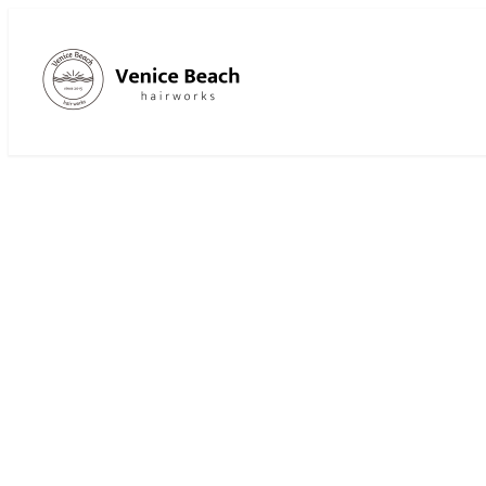
メ
イ
ン
コ
ン
テ
ン
ツ
へ
移
動