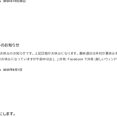
a
2024年10月26日
投稿日
みのお知らせ
のお休みのお知らせです。 上記日程がお休みになります。 最終週はは外村が夏休
休みになっていますが午前中は出 […] 共有: Facebook で共有 (新しいウィンドウ
a
2025年8月1日
投稿日
不在にします。