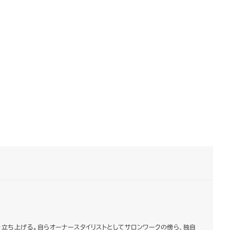
h」を立ち上げる。自らオーナースタイリストとしてサロンワークの傍ら、独自