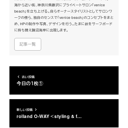
海から近い街、神奈川県藤沢にプライベートサロン「venice
beach」を立ち上げる。自らオーナースタイリストとしてサロンワ
ークの傍ら、独自のセンスで「venice beach」のコンセプトをまと
め、HPの制作や写真、デザインを行う。たまに鋏をサーフボード
に持ち替え鵠沼海岸に出現します。
記事一覧
古い投稿
今日の１枚①
新しい投稿
rolland O-WAY＜styling & f…