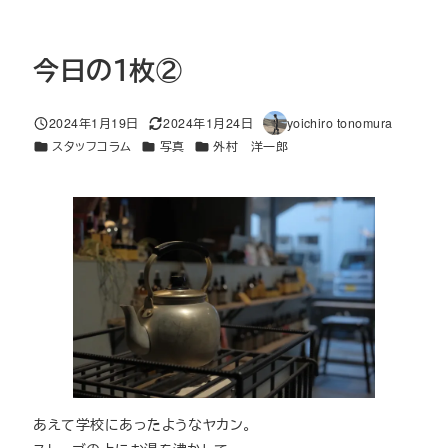
今日の１枚②
2024年1月19日
2024年1月24日
yoichiro tonomura
投稿日
更新日
著
カテゴリー
カテゴリー
カテゴリー
スタッフコラム
写真
外村 洋一郎
者
あえて学校にあったようなヤカン。