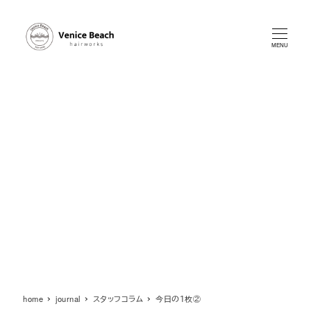
メ
イ
ン
MENU
コ
ン
テ
ン
ツ
へ
移
動
home
journal
スタッフコラム
今日の１枚②