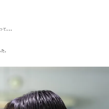
て。。。
た。