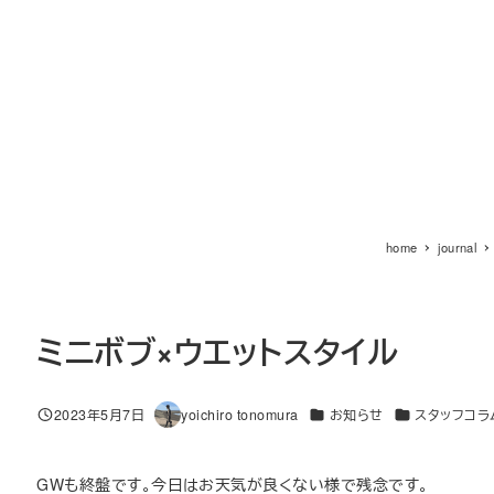
home
journal
ミニボブ×ウエットスタイル
カテゴリー
カテゴリー
2023年5月7日
yoichiro tonomura
お知らせ
スタッフコラ
投稿日
著
者
GWも終盤です。今日はお天気が良くない様で残念です。