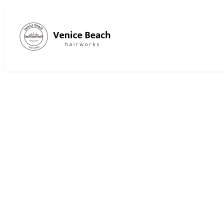
メ
イ
ン
コ
ン
テ
ン
ツ
へ
移
動