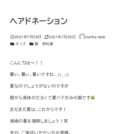
ヘアドネーション
2021年7月29日
2021年7月30日
narika date
投稿日
更新日
著
カテゴリー
カテゴリー
キッズ
館 奈利香
者
こんにちは〜！！
暑い、暑い、暑いですね…(>_<)
夏なのでしょうがないのですが
朝から身体がだるくて夏バテぎみの館です
まだまだ夏は、これからです！
湘南の夏を満喫しましょう！笑
先日、ご来店いただいたお客様。