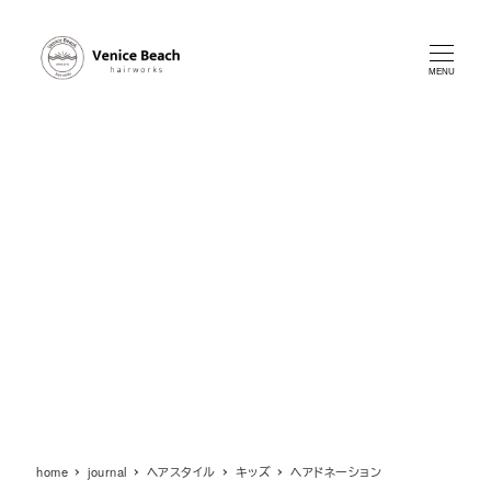
メ
イ
ン
MENU
コ
ン
テ
ン
ツ
へ
移
動
home
journal
ヘアスタイル
キッズ
ヘアドネーション