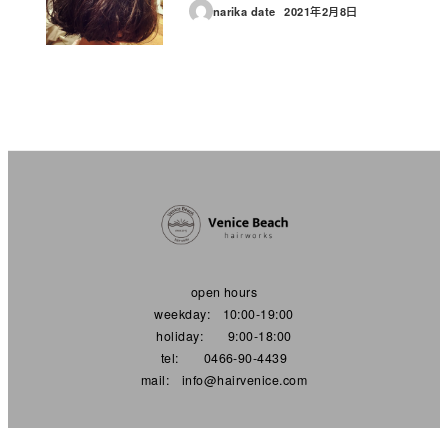
narika date
2021年2月8日
投稿日
open hours
weekday: 10:00-19:00
holiday: 9:00-18:00
tel: 0466-90-4439
mail: info@hairvenice.com