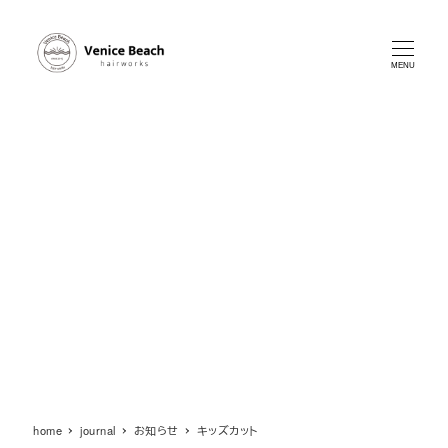
メ
イ
ン
MENU
コ
ン
テ
ン
ツ
へ
移
動
home
journal
お知らせ
キッズカット