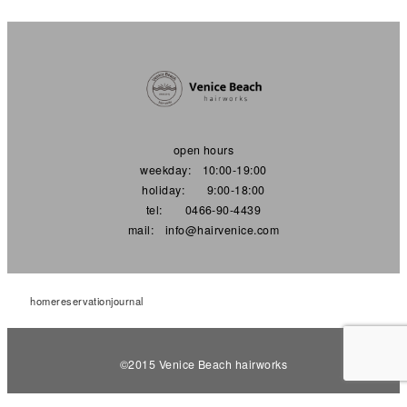
open hours
weekday: 10:00-19:00
holiday: 9:00-18:00
tel: 0466-90-4439
mail: info@hairvenice.com
home
reservation
journal
©︎2015 Venice Beach hairworks