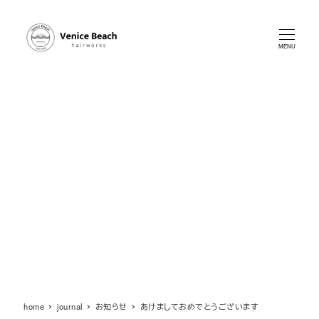
メ
イ
ン
MENU
コ
ン
テ
ン
ツ
へ
移
動
home
journal
お知らせ
あけましておめでとうございます