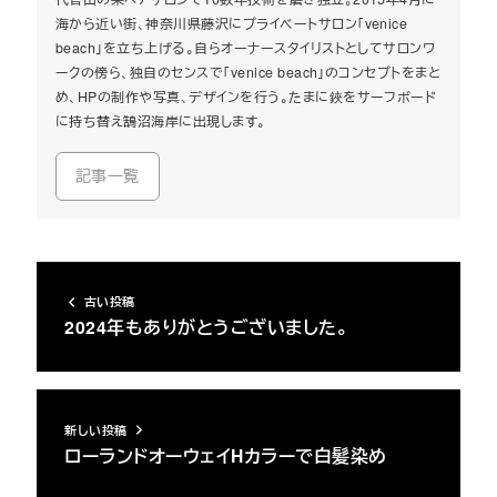
海から近い街、神奈川県藤沢にプライベートサロン「venice
beach」を立ち上げる。自らオーナースタイリストとしてサロンワ
ークの傍ら、独自のセンスで「venice beach」のコンセプトをまと
め、HPの制作や写真、デザインを行う。たまに鋏をサーフボード
に持ち替え鵠沼海岸に出現します。
記事一覧
古い投稿
2024年もありがとうございました。
新しい投稿
ローランドオーウェイHカラーで白髪染め