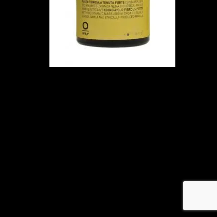
メ
イ
ン
コ
ン
テ
ン
ツ
へ
移
動