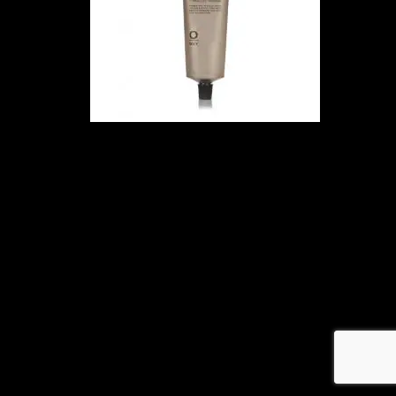
メ
イ
ン
コ
ン
テ
ン
ツ
へ
移
動