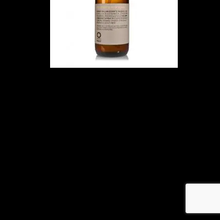
メ
イ
ン
コ
ン
テ
ン
ツ
へ
移
動