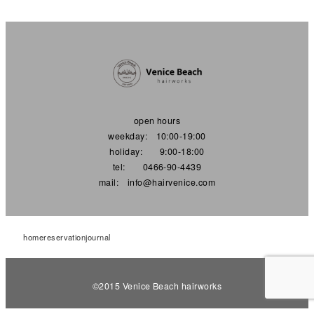
open hours
weekday: 10:00-19:00
holiday: 9:00-18:00
tel: 0466-90-4439
mail: info@hairvenice.com
home
reservation
journal
©︎2015 Venice Beach hairworks