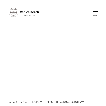
メ
イ
ン
MENU
コ
ン
テ
ン
ツ
へ
移
動
home
journal
お知らせ
2025年4月のお休みのお知らせ