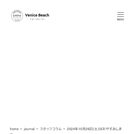
メ
イ
ン
MENU
コ
ン
テ
ン
ツ
へ
移
動
home
journal
スタッフコラム
2024年10月26日(土)はおやすみしま