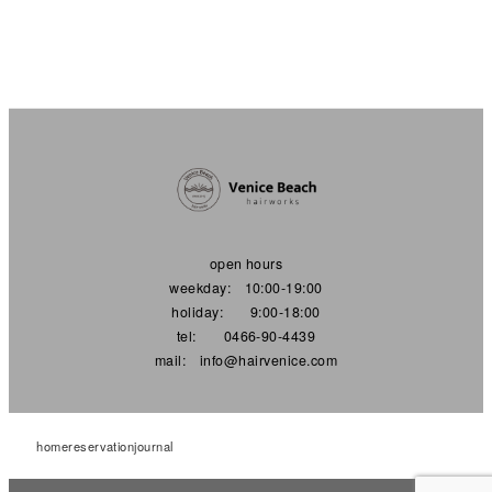
open hours
weekday: 10:00-19:00
holiday: 9:00-18:00
tel: 0466-90-4439
mail: info@hairvenice.com
home
reservation
journal