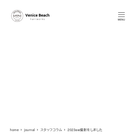
メ
イ
ン
MENU
コ
ン
テ
ン
ツ
へ
移
動
home
journal
スタッフコラム
2023aw撮影をしました