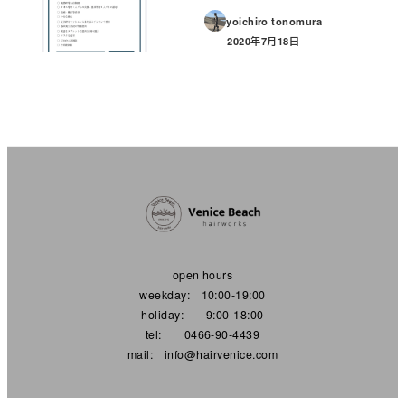
yoichiro tonomura
2020年7月18日
投稿日
open hours
weekday: 10:00-19:00
holiday: 9:00-18:00
tel: 0466-90-4439
mail: info@hairvenice.com