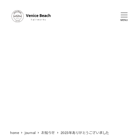
メ
イ
ン
MENU
コ
ン
テ
ン
ツ
へ
移
動
home
journal
お知らせ
2023年ありがとうございました