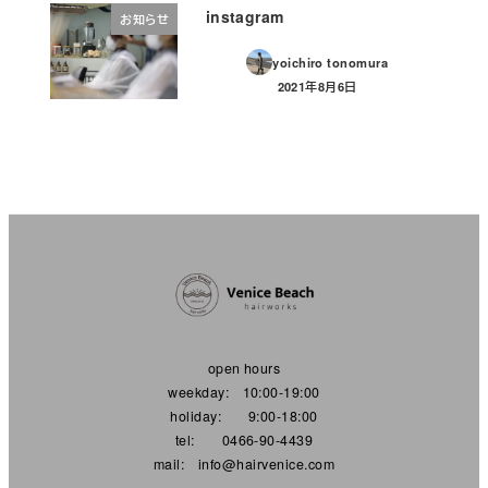
instagram
お知らせ
yoichiro tonomura
2021年8月6日
投稿日
open hours
weekday: 10:00-19:00
holiday: 9:00-18:00
tel: 0466-90-4439
mail: info@hairvenice.com