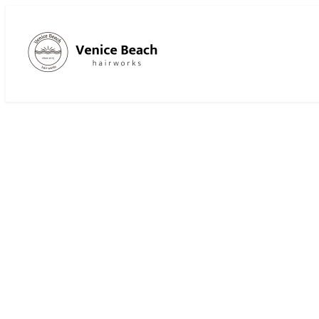
メ
イ
ン
コ
ン
テ
ン
ツ
へ
移
動