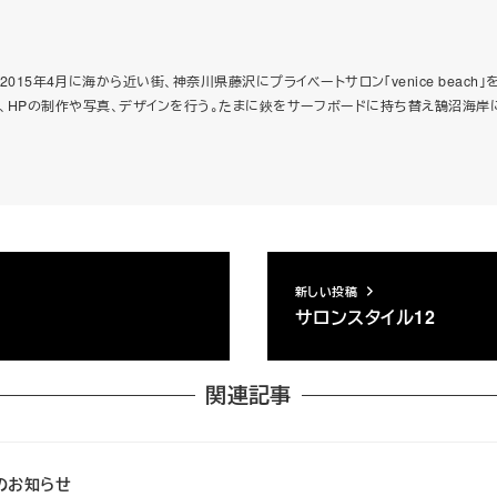
015年4月に海から近い街、神奈川県藤沢にプライベートサロン「venice beac
をまとめ、HPの制作や写真、デザインを行う。たまに鋏をサーフボードに持ち替え鵠沼海岸
新しい投稿
サロンスタイル12
関連記事
みのお知らせ