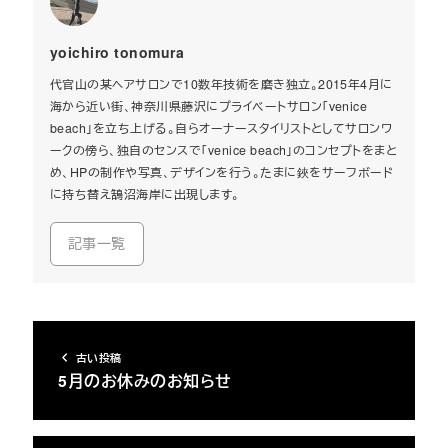
yoichiro tonomura
代官山の某ヘアサロンで10数年技術を磨き独立。2015年4月に
海から近い街、神奈川県藤沢にプライベートサロン「venice
beach」を立ち上げる。自らオーナースタイリストとしてサロンワ
ークの傍ら、独自のセンスで「venice beach」のコンセプトをまと
め、HPの制作や写真、デザインを行う。たまに鋏をサーフボード
に持ち替え鵠沼海岸に出現します。
記事一覧
古い投稿
5月のお休みのお知らせ