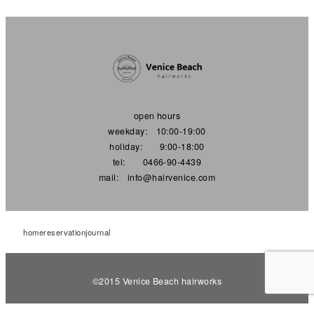
open hours
weekday: 10:00-19:00
holiday: 9:00-18:00
tel: 0466-90-4439
mail: info@hairvenice.com
home
reservation
journal
©︎2015 Venice Beach hairworks