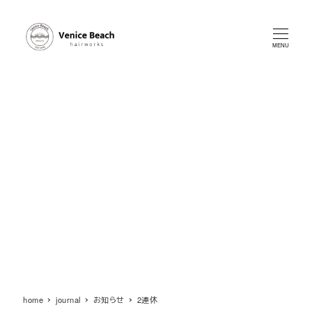
メ
イ
ン
MENU
コ
ン
テ
ン
ツ
へ
移
動
home
journal
お知らせ
2連休