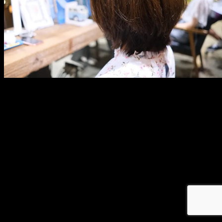
メ
イ
ン
コ
ン
テ
ン
ツ
へ
移
動