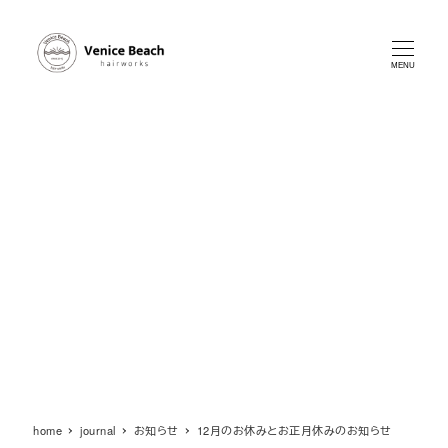
メ
イ
ン
MENU
コ
ン
テ
ン
ツ
へ
移
動
home
journal
お知らせ
12月のお休みとお正月休みのお知らせ