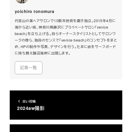
yoichiro tonomura
代官山の某ヘアサロンで10数年技術を磨き独立。2015年4月に
海から近い街、神奈川県藤沢にプライベートサロン「venice
beach」を立ち上げる。自らオーナースタイリストとしてサロンワ
ークの傍ら、独自のセンスで「venice beach」のコンセプトをまと
め、HPの制作や写真、デザインを行う。たまに鋏をサーフボード
に持ち替え鵠沼海岸に出現します。
記事一覧
古い投稿
2024aw撮影