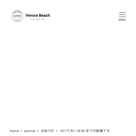
メ
イ
ン
MENU
コ
ン
テ
ン
ツ
へ
移
動
home
journal
お知らせ
10/17(木) 18:00 までの営業です