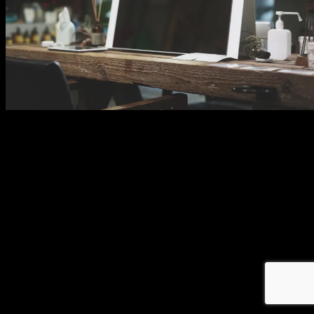
メ
イ
ン
コ
ン
テ
ン
ツ
へ
移
動