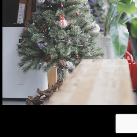
メ
イ
ン
コ
ン
テ
ン
ツ
へ
移
動