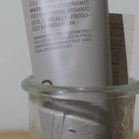
メ
イ
ン
コ
ン
テ
ン
ツ
へ
移
動