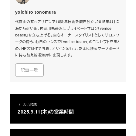
yoichiro tonomura
代官山の某ヘアサロンで10数年技術を磨き独立。2015年4月に
海から近い街、神奈川県藤沢にプライベートサロン「venice
beach」を立ち上げる。自らオーナースタイリストとしてサロンワ
ークの傍ら、独自のセンスで「venice beach」のコンセプトをまと
め、HPの制作や写真、デザインを行う。たまに鋏をサーフボード
に持ち替え鵠沼海岸に出現します。
記事一覧
古い投稿
2025.9.11(木)の営業時間