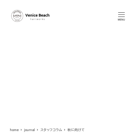
メ
イ
ン
MENU
コ
ン
テ
ン
ツ
へ
移
動
home
journal
スタッフコラム
秋に向けて