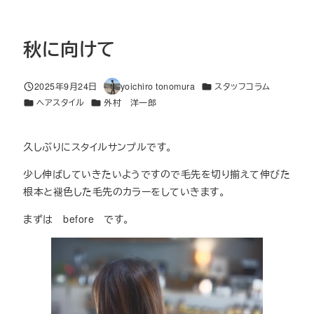
秋に向けて
カテゴリー
2025年9月24日
yoichiro tonomura
スタッフコラム
投稿日
著
カテゴリー
カテゴリー
ヘアスタイル
外村 洋一郎
者
久しぶりにスタイルサンプルです。
少し伸ばしていきたいようですので毛先を切り揃えて伸びた
根本と褪色した毛先のカラーをしていきます。
まずは before です。