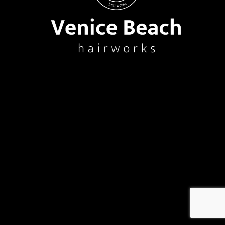
メ
イ
ン
コ
ン
テ
ン
ツ
へ
移
動