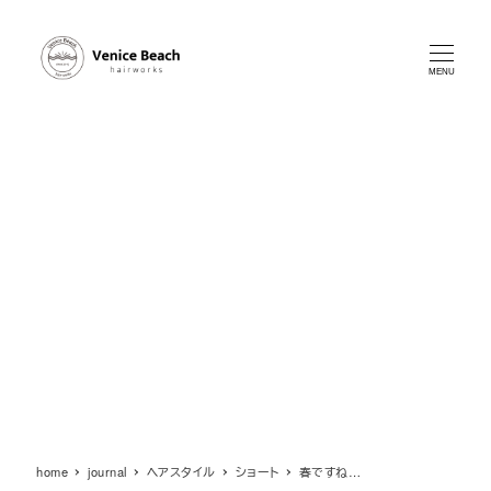
メ
イ
ン
MENU
コ
ン
テ
ン
ツ
へ
移
動
home
journal
ヘアスタイル
ショート
春ですね…