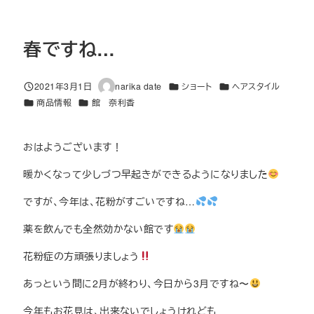
春ですね…
カテゴリー
カテゴリー
2021年3月1日
narika date
ショート
ヘアスタイル
投稿日
著
カテゴリー
カテゴリー
商品情報
館 奈利香
者
おはようございます！
暖かくなって少しづつ早起きができるようになりました
ですが、今年は、花粉がすごいですね…
薬を飲んでも全然効かない館です
花粉症の方頑張りましょう
あっという間に2月が終わり、今日から3月ですね〜
今年もお花見は、出来ないでしょうけれども