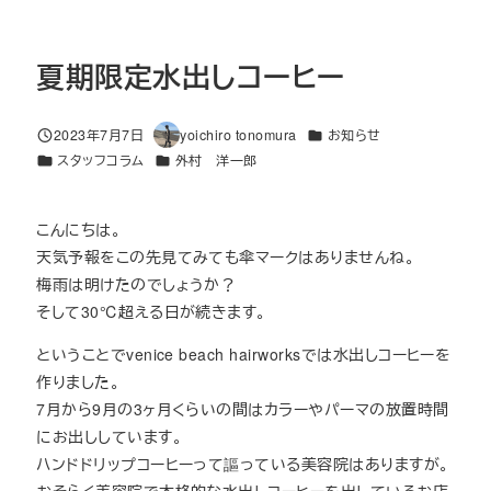
夏期限定水出しコーヒー
カテゴリー
2023年7月7日
yoichiro tonomura
お知らせ
投稿日
著
カテゴリー
カテゴリー
スタッフコラム
外村 洋一郎
者
こんにちは。
天気予報をこの先見てみても傘マークはありませんね。
梅雨は明けたのでしょうか？
そして30℃超える日が続きます。
ということでvenice beach hairworksでは水出しコーヒーを
作りました。
7月から9月の3ヶ月くらいの間はカラーやパーマの放置時間
にお出ししています。
ハンドドリップコーヒーって謳っている美容院はありますが。
おそらく美容院で本格的な水出しコーヒーを出しているお店