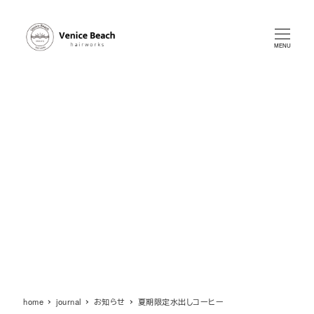
メ
イ
ン
MENU
コ
ン
テ
ン
ツ
へ
移
動
home
journal
お知らせ
夏期限定水出しコーヒー