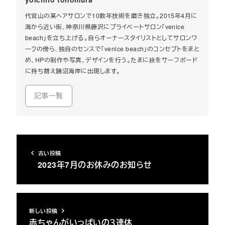
代官山の某ヘアサロンで10数年技術を磨き独立。2015年4月に
海から近い街、神奈川県藤沢にプライベートサロン「venice
beach」を立ち上げる。自らオーナースタイリストとしてサロンワ
ークの傍ら、独自のセンスで「venice beach」のコンセプトをまと
め、HPの制作や写真、デザインを行う。たまに鋏をサーフボード
に持ち替え鵠沼海岸に出現します。
記事一覧
古い投稿
2023年7月のお休みのお知らせ
新しい投稿
赤ちゃんがいっぱいの３連休