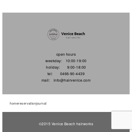
open hours
weekday: 10:00-19:00
holiday: 9:00-18:00
tel: 0466-90-4439
mail: info@hairvenice.com
home
reservation
journal
©︎2015 Venice Beach hairworks