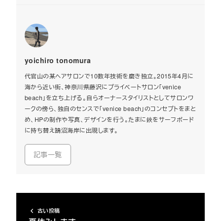
yoichiro tonomura
代官山の某ヘアサロンで10数年技術を磨き独立。2015年4月に
海から近い街、神奈川県藤沢にプライベートサロン「venice
beach」を立ち上げる。自らオーナースタイリストとしてサロンワ
ークの傍ら、独自のセンスで「venice beach」のコンセプトをまと
め、HPの制作や写真、デザインを行う。たまに鋏をサーフボード
に持ち替え鵠沼海岸に出現します。
記事一覧
古い投稿