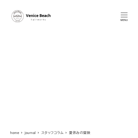
メ
イ
ン
MENU
コ
ン
テ
ン
ツ
へ
移
動
home
journal
スタッフコラム
夏休みの冒険