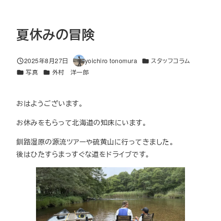
夏休みの冒険
カテゴリー
2025年8月27日
yoichiro tonomura
スタッフコラム
投稿日
著
カテゴリー
カテゴリー
写真
外村 洋一郎
者
おはようございます。
お休みをもらって北海道の知床にいます。
釧路湿原の源流ツアーや硫黄山に行ってきました。
後はひたすらまっすぐな道をドライブです。