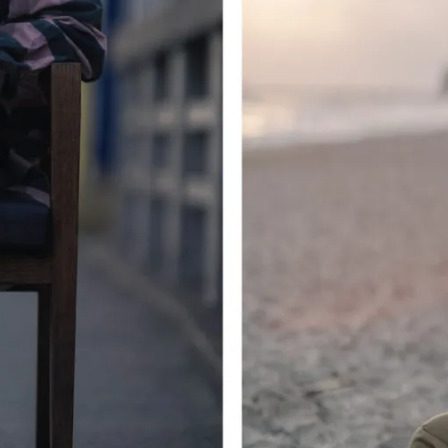
メ
イ
ン
コ
ン
テ
ン
ツ
へ
移
動