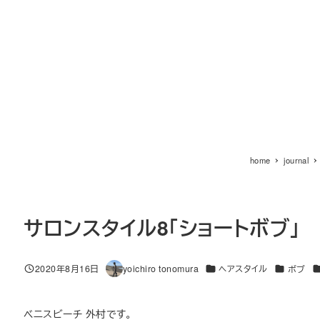
home
journal
サロンスタイル8「ショートボブ」
カテゴリー
カテゴリー
カ
2020年8月16日
yoichiro tonomura
ヘアスタイル
ボブ
投稿日
著
者
ベニスビーチ 外村です。