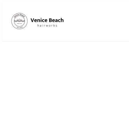
メ
イ
ン
コ
ン
テ
ン
ツ
へ
移
動