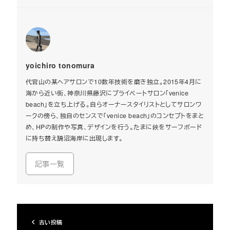
yoichiro tonomura
代官山の某ヘアサロンで10数年技術を磨き独立。2015年4月に
海から近い街、神奈川県藤沢にプライベートサロン「venice
beach」を立ち上げる。自らオーナースタイリストとしてサロンワ
ークの傍ら、独自のセンスで「venice beach」のコンセプトをまと
め、HPの制作や写真、デザインを行う。たまに鋏をサーフボード
に持ち替え鵠沼海岸に出現します。
記事一覧
古い投稿