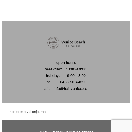
open hours
weekday: 10:00-19:00
holiday: 9:00-18:00
tel: 0466-90-4439
mail: info@hairvenice.com
home
reservation
journal
©︎2015 Venice Beach hairworks