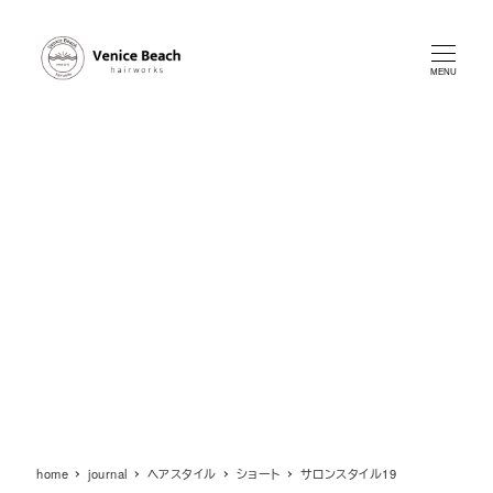
メ
イ
ン
MENU
コ
ン
テ
ン
ツ
へ
移
動
home
journal
ヘアスタイル
ショート
サロンスタイル19