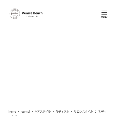
メ
イ
ン
MENU
コ
ン
テ
ン
ツ
へ
移
動
home
journal
ヘアスタイル
ミディアム
サロンスタイル10「ミディ