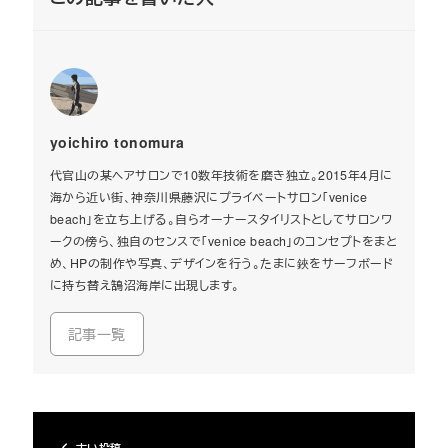
yoichiro tonomura
代官山の某ヘアサロンで10数年技術を磨き独立。2015年4月に
海から近い街、神奈川県藤沢にプライベートサロン「venice
beach」を立ち上げる。自らオーナースタイリストとしてサロンワ
ークの傍ら、独自のセンスで「venice beach」のコンセプトをまと
め、HPの制作や写真、デザインを行う。たまに鋏をサーフボード
に持ち替え鵠沼海岸に出現します。
記事一覧
古い投稿