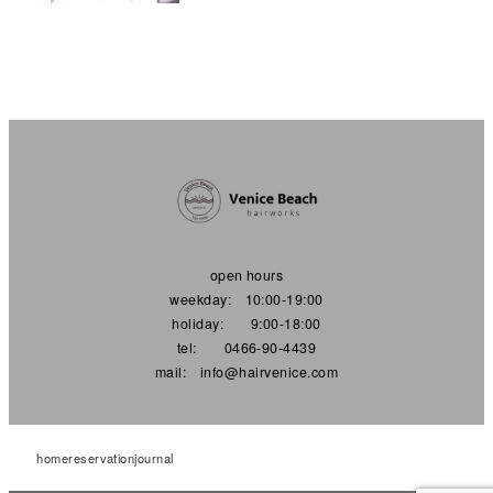
open hours
weekday: 10:00-19:00
holiday: 9:00-18:00
tel: 0466-90-4439
mail: info@hairvenice.com
home
reservation
journal