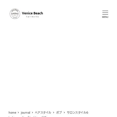
メ
イ
ン
MENU
コ
ン
テ
ン
ツ
へ
移
動
home
journal
ヘアスタイル
ボブ
サロンスタイル６