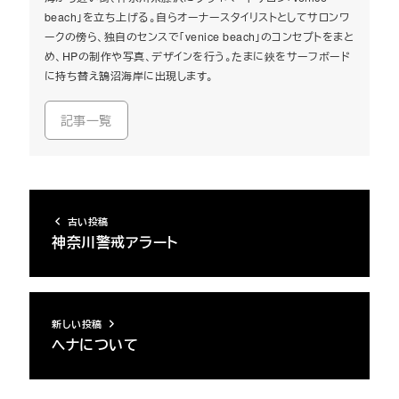
beach」を立ち上げる。自らオーナースタイリストとしてサロンワ
ークの傍ら、独自のセンスで「venice beach」のコンセプトをまと
め、HPの制作や写真、デザインを行う。たまに鋏をサーフボード
に持ち替え鵠沼海岸に出現します。
記事一覧
古い投稿
神奈川警戒アラート
新しい投稿
ヘナについて